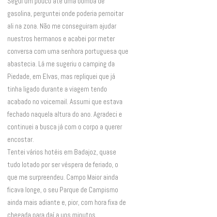
Segui um pouco até uma bomba de
gasolina, perguntei onde poderia pernoitar
ali na zona. Não me conseguiram ajudar
nuestros hermanos e acabei por meter
conversa com uma senhora portuguesa que
abastecia. Lá me sugeriu o camping da
Piedade, em Elvas, mas repliquei que já
tinha ligado durante a viagem tendo
acabado no voicemail. Assumi que estava
fechado naquela altura do ano. Agradeci e
continuei a busca já com o corpo a querer
encostar.
Tentei vários hotéis em Badajoz, quase
tudo lotado por ser véspera de feriado, o
que me surpreendeu. Campo Maior ainda
ficava longe, o seu Parque de Campismo
ainda mais adiante e, pior, com hora fixa de
chegada para daí a uns minutos.