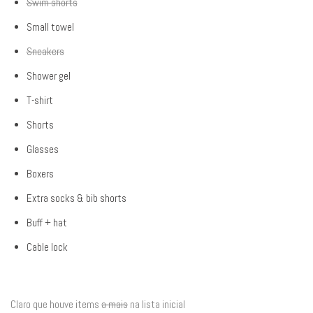
Swim shorts
Small towel
Sneakers
Shower gel
T-shirt
Shorts
Glasses
Boxers
Extra socks & bib shorts
Buff + hat
Cable lock
Claro que houve items
a mais
na lista inicial