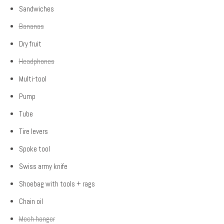
Sandwiches
Bananas
Dry fruit
Headphones
Multi-tool
Pump
Tube
Tire levers
Spoke tool
Swiss army knife
Shoebag with tools + rags
Chain oil
Mech hanger