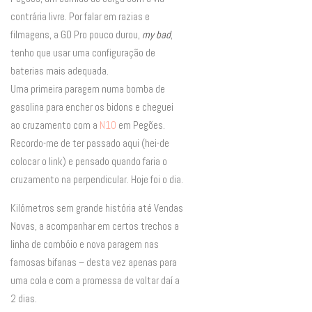
contrária livre. Por falar em razias e
filmagens, a GO Pro pouco durou,
my bad
,
tenho que usar uma configuração de
baterias mais adequada.
Uma primeira paragem numa bomba de
gasolina para encher os bidons e cheguei
ao cruzamento com a
N10
em Pegões.
Recordo-me de ter passado aqui (hei-de
colocar o link) e pensado quando faria o
cruzamento na perpendicular. Hoje foi o dia.
Kilómetros sem grande história até Vendas
Novas, a acompanhar em certos trechos a
linha de combóio e nova paragem nas
famosas bifanas – desta vez apenas para
uma cola e com a promessa de voltar daí a
2 dias.