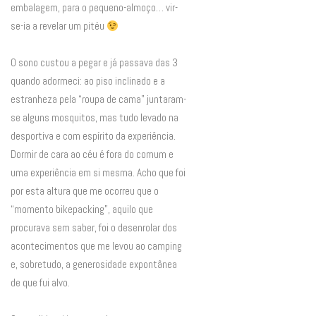
embalagem, para o pequeno-almoço… vir-
se-ia a revelar um pitéu
O sono custou a pegar e já passava das 3
quando adormeci: ao piso inclinado e a
estranheza pela “roupa de cama” juntaram-
se alguns mosquitos, mas tudo levado na
desportiva e com espírito da experiência.
Dormir de cara ao céu é fora do comum e
uma experiência em si mesma. Acho que foi
por esta altura que me ocorreu que o
“momento bikepacking”, aquilo que
procurava sem saber, foi o desenrolar dos
acontecimentos que me levou ao camping
e, sobretudo, a generosidade expontânea
de que fui alvo.