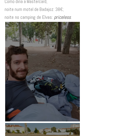
Como diria a Mastercard,
noite num motel de Badajoz: 38€;
noite no camping de Elvas:
priceless
.