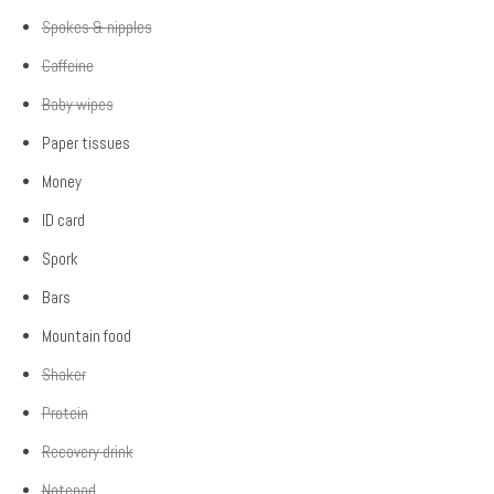
Spokes & nipples
Caffeine
Baby wipes
Paper tissues
Money
ID card
Spork
Bars
Mountain food
Shaker
Protein
Recovery drink
Notepad