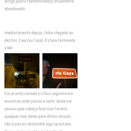
antigo posto transfronteiriço atualmente
abandonado.
Imediatamente depois, tinha chegado ao
destino: Caia (ou Caya). Estava terminada
a N4!
Era já noite cerrada e o foco seguinte era
encontrar onde passar a noite. Ainda me
passou pela cabeça ficar num terreno
qualquer mas deixei para último recurso…
não é preciso destrunfar logo na estreia.