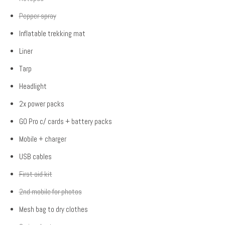
Pepper spray
Inflatable trekking mat
Liner
Tarp
Headlight
2x power packs
GO Pro c/ cards + battery packs
Mobile + charger
USB cables
First aid kit
2nd mobile for photos
Mesh bag to dry clothes