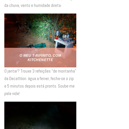
da chuva, vento e humidade direta.
O MEU T-INFINITO, COM
KITCHENETTE
O jantar? Trouxe 3 refeições “de montanha”
da Decathlon: água a ferver, fecha-se o zip
e 5 minutos depois está pronto. Soube-me
pela vida!