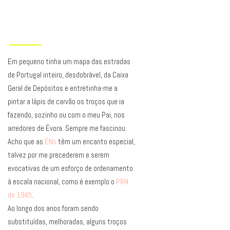
Em pequeno tinha um mapa das estradas
de Portugal inteiro, desdobrável, da Caixa
Geral de Depósitos e entretinha-me a
pintar a lápis de carvão os troços que ia
fazendo, sozinho ou com o meu Pai, nos
arredores de Évora. Sempre me fascinou.
Acho que as
ENs
têm um encanto especial,
talvez por me precederem e serem
evocativas de um esforço de ordenamento
à escala nacional, como é exemplo o
PRN
de 1945
.
Ao longo dos anos foram sendo
substituídas, melhoradas, alguns troços