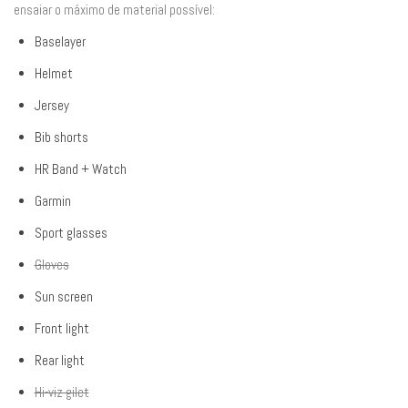
ensaiar o máximo de material possível:
Baselayer
Helmet
Jersey
Bib shorts
HR Band + Watch
Garmin
Sport glasses
Gloves
Sun screen
Front light
Rear light
Hi-viz gilet