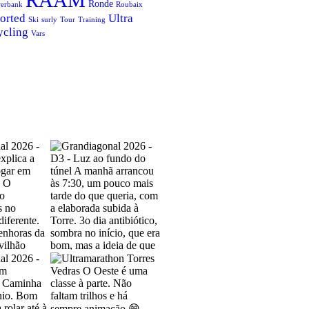
RAAM
Ronde
erbank
Roubaix
orted
Ultra
Ski
surly
Tour
Training
ycling
Vars