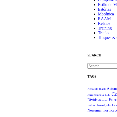
Estilo de 
Estórias
Mecânica
RAAM
Relatos
Training
Triatlo
Truques & 
SEARCH
TAGS
Auton
Absolute Black
Co
carregamento
CO2
Eur
Divide
dínamo
Indoor
Izoard
john luc
Norseman
northcap