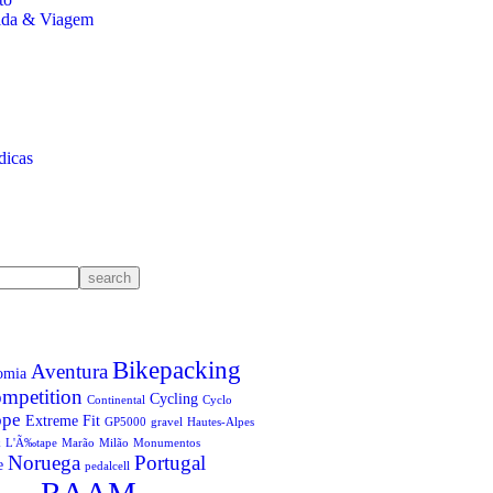
Vida & Viagem
dicas
search
Bikepacking
Aventura
omia
mpetition
Cycling
Continental
Cyclo
ope
Extreme
Fit
GP5000
gravel
Hautes-Alpes
k
L'Ã‰tape
Marão
Milão
Monumentos
Noruega
Portugal
e
pedalcell