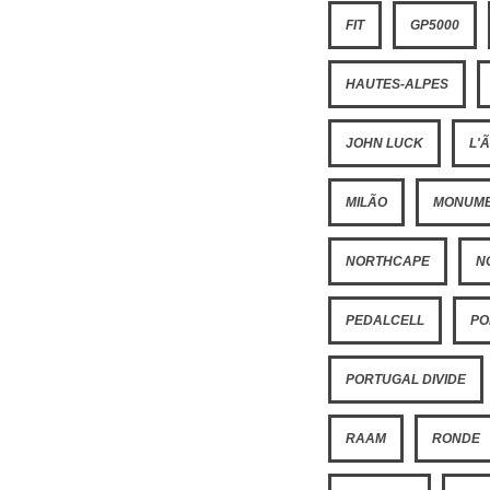
FIT
GP5000
HAUTES-ALPES
JOHN LUCK
L'
MILÃO
MONUM
NORTHCAPE
N
PEDALCELL
PO
PORTUGAL DIVIDE
RAAM
RONDE