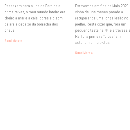
Passagem para a Ilha de Faro pela
Estavamos em fins de Maio 2021
primeira vez, o meu mundo inteiro era
vinha de uns meses parado a
cheiro a mar e a cais, dores e o som
recuperar de uma longa lesão no
de areia debaixo da borracha dos
joelho. Resta dizer que, fora um
pneus.
pequeno teste na N4 e a travessi
N2, foi a primeira “prova” em
Read More »
autonomia multi-dias.
Read More »