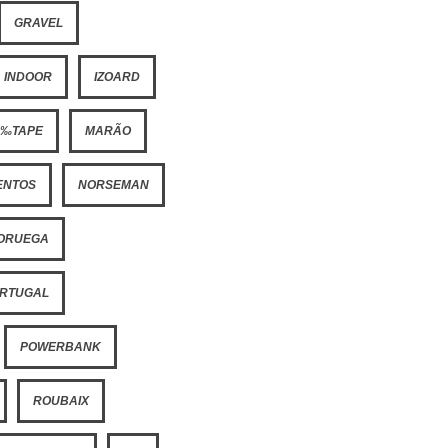
GRAVEL
INDOOR
IZOARD
Ã‰TAPE
MARÃO
ENTOS
NORSEMAN
ORUEGA
RTUGAL
POWERBANK
ROUBAIX