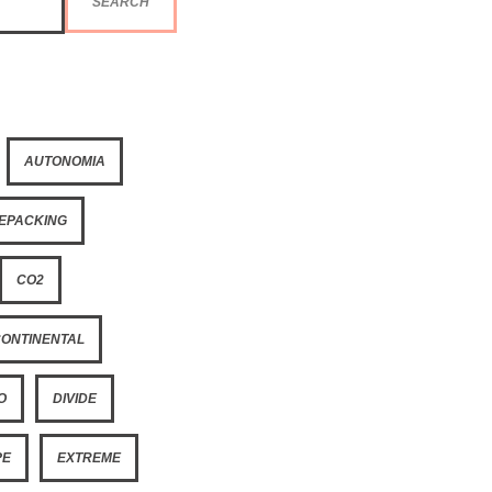
SEARCH
AUTONOMIA
KEPACKING
CO2
CONTINENTAL
O
DIVIDE
PE
EXTREME