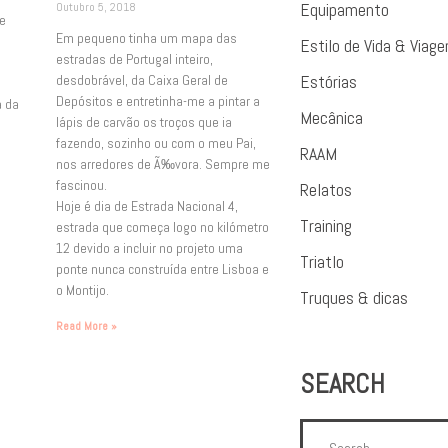
Outubro 5, 2018
Equipamento
 e
Em pequeno tinha um mapa das
Estilo de Vida & Viag
estradas de Portugal inteiro,
desdobrável, da Caixa Geral de
Estórias
Depósitos e entretinha-me a pintar a
a da
Mecânica
lápis de carvão os troços que ia
fazendo, sozinho ou com o meu Pai,
RAAM
nos arredores de Ã‰vora. Sempre me
fascinou.
Relatos
Hoje é dia de Estrada Nacional 4,
Training
estrada que começa logo no kilómetro
12 devido a incluir no projeto uma
Triatlo
ponte nunca construída entre Lisboa e
o Montijo.
Truques & dicas
Read More »
SEARCH