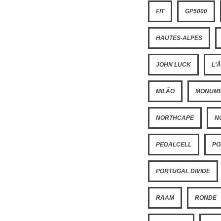
FIT
GP5000
HAUTES-ALPES
JOHN LUCK
L'
MILÃO
MONUM
NORTHCAPE
N
PEDALCELL
PO
PORTUGAL DIVIDE
RAAM
RONDE