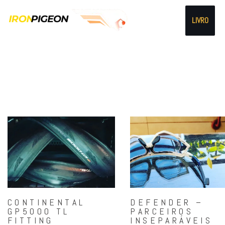
LIVRO
CONTINENTAL
DEFENDER –
GP5000 TL
PARCEIROS
FITTING
INSEPARÁVEIS