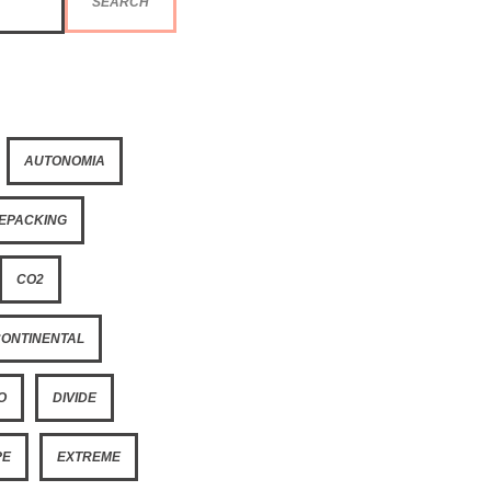
SEARCH
AUTONOMIA
KEPACKING
CO2
CONTINENTAL
O
DIVIDE
PE
EXTREME