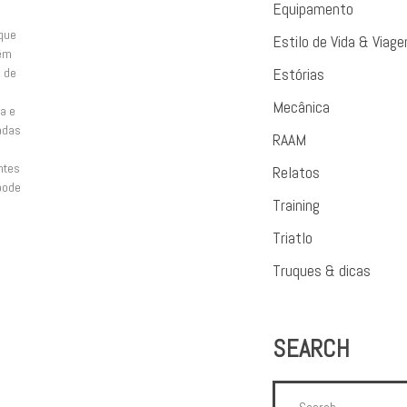
Equipamento
 que
Estilo de Vida & Viag
têm
e de
Estórias
Mecânica
va e
radas
RAAM
ntes
Relatos
pode
Training
Triatlo
Truques & dicas
SEARCH