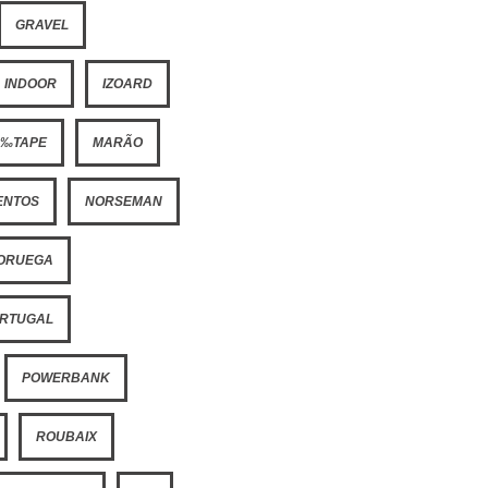
GRAVEL
INDOOR
IZOARD
Ã‰TAPE
MARÃO
ENTOS
NORSEMAN
ORUEGA
RTUGAL
POWERBANK
ROUBAIX