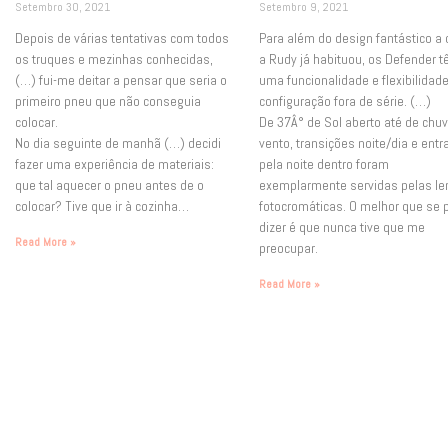
Setembro 30, 2021
Setembro 9, 2021
Depois de várias tentativas com todos
Para além do design fantástico a
os truques e mezinhas conhecidas,
a Rudy já habituou, os Defender 
(…) fui-me deitar a pensar que seria o
uma funcionalidade e flexibilidad
primeiro pneu que não conseguia
configuração fora de série. (…)
colocar.
De 37Â° de Sol aberto até de chu
No dia seguinte de manhã (…) decidi
vento, transições noite/dia e ent
fazer uma experiência de materiais:
pela noite dentro foram
que tal aquecer o pneu antes de o
exemplarmente servidas pelas le
colocar? Tive que ir à cozinha…
fotocromáticas. O melhor que se 
dizer é que nunca tive que me
Read More »
preocupar.
Read More »