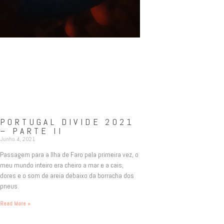
PORTUGAL DIVIDE 2021
– PARTE II
Junho 4, 2021
Passagem para a Ilha de Faro pela primeira vez, o
meu mundo inteiro era cheiro a mar e a cais,
dores e o som de areia debaixo da borracha dos
pneus.
Read More »