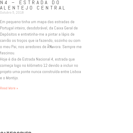
N4 – ESTRADA DO
ALENTEJO CENTRAL
Outubro 5, 2018
Em pequeno tinha um mapa das estradas de
Portugal inteiro, desdobrável, da Caixa Geral de
Depósitos e entretinha-me a pintar a lápis de
carvão os troços que ia fazendo, sozinho ou com
o meu Pai, nos arredores de Ã‰vora. Sempre me
fascinou.
Hoje é dia de Estrada Nacional 4, estrada que
começa logo no kilómetro 12 devido a incluir no
projeto uma ponte nunca construída entre Lisboa
e o Montijo.
Read More »