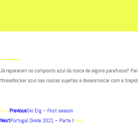
Já repararam no composto azul da rosca de alguns parafusos? Para n
threadlocker azul nas roscas sujeitas a desenrroscar com a trepid
Prev
Previous
Ski Erg – First season
Next
Portugal Divide 2021 – Parte I
Next