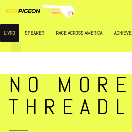
LIVRO
SPEAKER
RACE ACROSS AMERICA
ACHIEV
NO MORE
THREAD