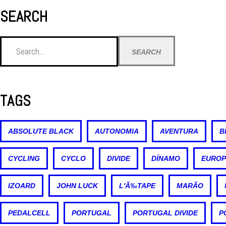
SEARCH
SEARCH
TAGS
ABSOLUTE BLACK
AUTONOMIA
AVENTURA
B
CYCLING
CYCLO
DIVIDE
DÍNAMO
EUROP
IZOARD
JOHN LUCK
L'Ã‰TAPE
MARÃO
PEDALCELL
PORTUGAL
PORTUGAL DIVIDE
P