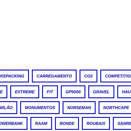
IKEPACKING
CARREGAMENTO
CO2
COMPETITI
E
EXTREME
FIT
GP5000
GRAVEL
HAU
MILÃO
MONUMENTOS
NORSEMAN
NORTHCAPE
OWERBANK
RAAM
RONDE
ROUBAIX
SANR