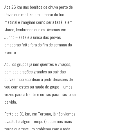
Aos 26 km uns borrifos de chuva perto de
Pavia que me fizeram lembrar do frio
matinal e imaginar como seria fazê-la em
Março, lembrando que estávamos em
Junho – esta é a única das provas
amadoras feita fora do fim de semana do
evento.
Aqui os grupos já iam quentes e vivaços,
com acelerações grandes ao sair das
curvas, tipo acordeão a pedir decisões de
vou com estes ou mudo de grupo – umas
vezes para a frente e outras para trás: o sal
da vida.
Perto do 81 km, em Tortona, já não víamos
o João há algum tempo (soubemos mais
tarde que teve um problema com a roda