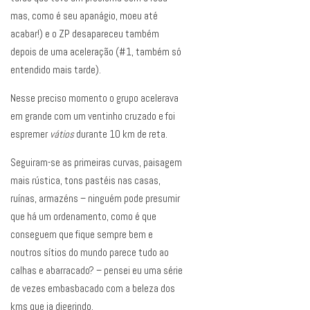
mas, como é seu apanágio, moeu até
acabar!) e o ZP desapareceu também
depois de uma aceleração (#1, também só
entendido mais tarde).
Nesse preciso momento o grupo acelerava
em grande com um ventinho cruzado e foi
espremer
vátios
durante 10 km de reta.
Seguiram-se as primeiras curvas, paisagem
mais rústica, tons pastéis nas casas,
ruínas, armazéns – ninguém pode presumir
que há um ordenamento, como é que
conseguem que fique sempre bem e
noutros sítios do mundo parece tudo ao
calhas e abarracado? – pensei eu uma série
de vezes embasbacado com a beleza dos
kms que ia digerindo.