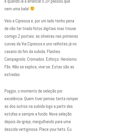
e quando ia a arrancar o ZP passou que
nem uma bala!
Veio a Cipressa e, por um lado tenho pena
de não ter tirado fotos digitais mas trouxe
comigo 2 postais: as oliveiras nas primeiras
curvas da Via Cipressa e uns velhotes já no
casario do fim da subida. Flashes.
Campagnolo. Cromados. Esforço. Heroísmo.
Fãs. Não se explica, vive-se. Estas são as
estradas.
Poggio, o momento de seleção por
excelência. Quem tiver pernas tenta romper
as dos outros na subida logo a partir das
estufas e sempre a fundo. Nova seleção
depois da igreja, mergulhando para uma
descida vertiginosa. Place your bets. Eu