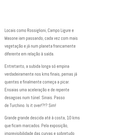
Locais como Rossiglioni, Campo Ligure e
Masone iam passando, cada vez com mais
vegetação e já num planeta francamente
diferente em relação à saída.
Entretanto, a subida longa só empina
verdadeiramente nos kms finais, pernas já
quentes e finalmente começa a picar.
Ensaias uma aceleração e de repente
desagoas num túnel. Sinais. Passo
de Turchino. Is it over!?!? Sim!
Grande grande descida até à costa, 10 kms
que ficam marcados. Pela exposição,
imprevisibilidade das curvas e sobretudo